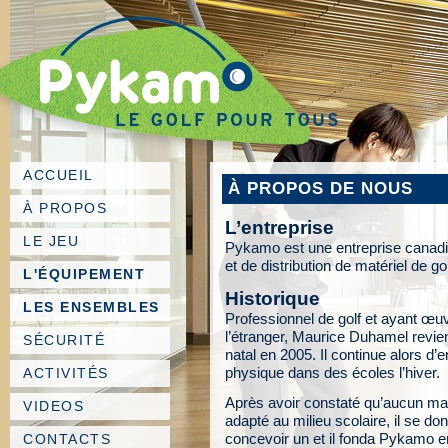
ACCUEIL
À PROPOS DE NOUS
À PROPOS
L’entreprise
LE JEU
Pykamo est une entreprise canadi
et de distribution de matériel de gol
L'ÉQUIPEMENT
Historique
LES ENSEMBLES
Professionnel de golf et ayant œu
l’étranger, Maurice Duhamel revie
SÉCURITÉ
natal en 2005. Il continue alors d’en
physique dans des écoles l’hiver.
ACTIVITÉS
Après avoir constaté qu’aucun maté
VIDEOS
adapté au milieu scolaire, il se d
concevoir un et il fonda Pykamo 
CONTACTS